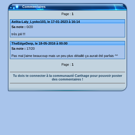
Commentaires
Page :
1
Aelita-Laly_Lyoko103, le 17-01-2023 à 16:14
Sa note :
0/20
très joli !!!
TheEdgeDerp, le 18-05-2016 à 00:00
Sa note :
17/20
Pas mal j'aime beaucoup mais un peu plus détaillé ça aurait été parfais ^^
Page :
1
Tu dois te connecter à la communauté Carthage pour pouvoir poster
des commentaires !