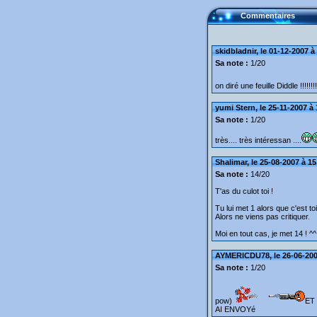
Commentaires
skidbladnir, le 01-12-2007 à
Sa note :
1/20
on diré une feuille Diddle !!!!!!!!
yumi Stern, le 25-11-2007 à
Sa note :
1/20
très.... très intéressan ....
Shalimar, le 25-08-2007 à 15
Sa note :
14/20
T'as du culot toi !
Tu lui met 1 alors que c'est toi
Alors ne viens pas critiquer.
Moi en tout cas, je met 14 ! ^^
AYMERICDU78, le 26-06-200
Sa note :
1/20
pow)
ET
AI ENVOYé