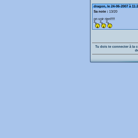
dragon, le 24-06-2007 à 11:
Sa note :
13/20
on voir rien!!!!!
Tu dois te connecter à l
d