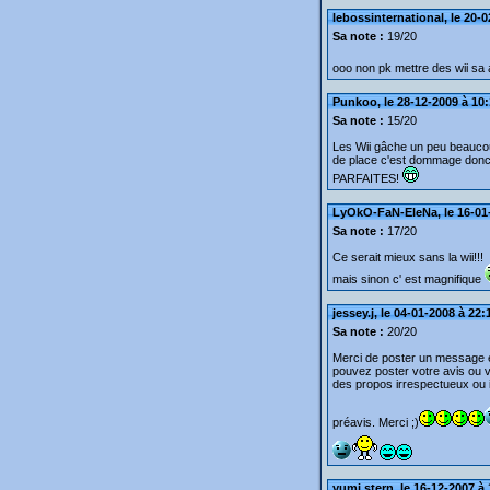
lebossinternational, le 20-0
Sa note :
19/20
ooo non pk mettre des wii sa a
Punkoo, le 28-12-2009 à 10
Sa note :
15/20
Les Wii gâche un peu beaucou
de place c'est dommage donc 
PARFAITES!
LyOkO-FaN-EleNa, le 16-01-
Sa note :
17/20
Ce serait mieux sans la wii!!!
mais sinon c' est magnifique
jessey.j, le 04-01-2008 à 22:
Sa note :
20/20
Merci de poster un message e
pouvez poster votre avis ou 
des propos irrespectueux ou in
préavis. Merci ;)
yumi stern, le 16-12-2007 à