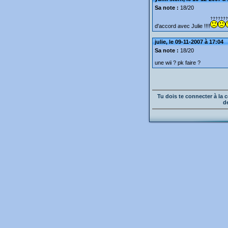
Sa note :
18/20
d'accord avec Julie !!!!
julie, le 09-11-2007 à 17:04
Sa note :
18/20
une wii ? pk faire ?
Tu dois te connecter à l
d