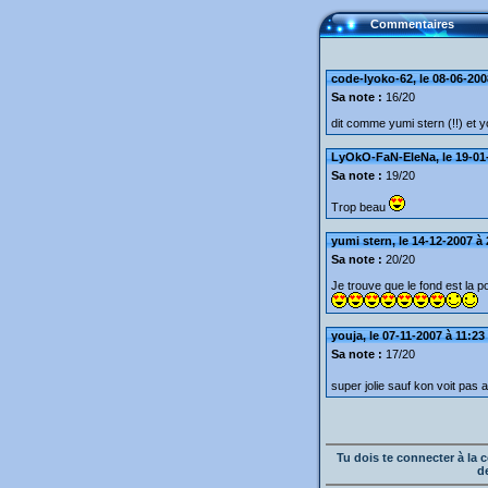
Commentaires
code-lyoko-62, le 08-06-200
Sa note :
16/20
dit comme yumi stern (!!) et yo
LyOkO-FaN-EleNa, le 19-01-
Sa note :
19/20
Trop beau
yumi stern, le 14-12-2007 à
Sa note :
20/20
Je trouve que le fond est la pos
youja, le 07-11-2007 à 11:23
Sa note :
17/20
super jolie sauf kon voit pas a
Tu dois te connecter à l
d