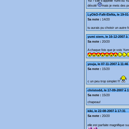
Yul ? Elle s'appelle Yumi ou Yu
désolé
mais je mets des p
LyOkO-FaN-EleNa, le 19-01-
Sa note :
14/20
tu aurais pu choisir un autre 
yumi stern, le 16-12-2007 à
Sa note :
20/20
A chaque fois que je vois Yumi 
youja, le 07-11-2007 à 11:46
Sa note :
15/20
c un peu trop simplet !!!
christodd, le 17-09-2007 à 
Sa note :
15/20
chapeau!
kiki, le 22-08-2007 à 17:31
Sa note :
20/20
elle est parfaite magnifique 