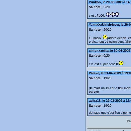
Punkoo, le 20-06-2009 à 14
Sa note :
6/20
c'est FLOU
YumixXxUlrich4ever, le 20-0
Sa note :
20/20
Ouhaow !
j'adore cet pic' e
ordis...tout ce qu'on peut fair
simonxaelita, le 30-04-2009
Sa note :
0/20
elle est super belle !!!
Pareve, le 23-04-2009 à 19:0
Sa note :
19/20
j'te mais un 19 car c flou mais 
pareve
aelita18, le 29-03-2009 à 12
Sa note :
19/20
domage que c'est flou sinon c
Pa