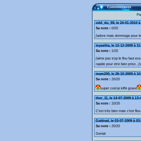
Commentaires
Pa
odd_du_59, le 24-01-2010 à
Sa note :
0/20
j'adore mais dommage pour le
myaelita, le 12-12-2009 à 11
Sa note :
1/20
j'aime pas trop le flou faut es
rapide pour etre bien prise...j
team200, le 26-10-2009 à 10
Sa note :
20/20
super cool je kiffe grave
ther_11, le 14-07-2009 à 13:
Sa note :
10/20
C'est très bien mais c'est flou 
Galdrad, le 03-07-2009 à 03
Sa note :
20/20
Genial