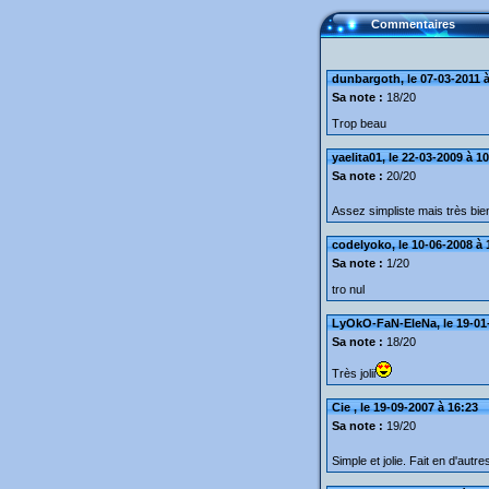
Commentaires
dunbargoth, le 07-03-2011 à
Sa note :
18/20
Trop beau
yaelita01, le 22-03-2009 à 1
Sa note :
20/20
Assez simpliste mais très bien
codelyoko, le 10-06-2008 à 
Sa note :
1/20
tro nul
LyOkO-FaN-EleNa, le 19-01-
Sa note :
18/20
Très jolii
Cie , le 19-09-2007 à 16:23
Sa note :
19/20
Simple et jolie. Fait en d'autre