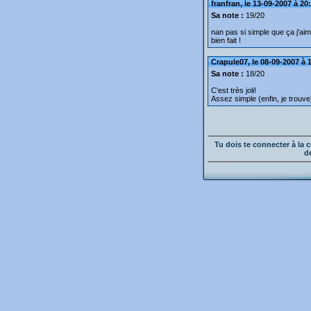
franfran, le 13-09-2007 à 20
Sa note :
19/20
nan pas si simple que ça j'ai
bien fait !
Crapule07, le 08-09-2007 à 
Sa note :
18/20
C'est très joli!
Assez simple (enfin, je trouve
Tu dois te connecter à l
d