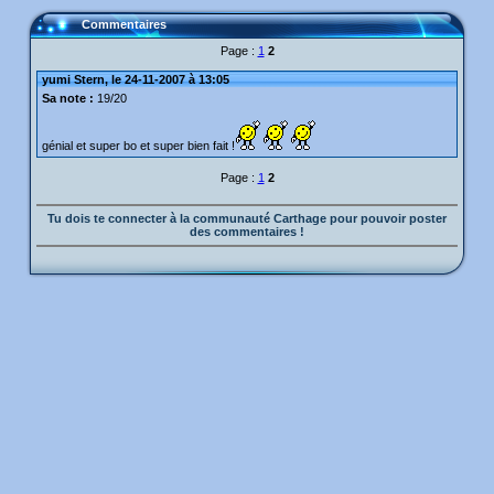
Commentaires
Page :
1
2
yumi Stern, le 24-11-2007 à 13:05
Sa note :
19/20
génial et super bo et super bien fait !
Page :
1
2
Tu dois te connecter à la communauté Carthage pour pouvoir poster
des commentaires !