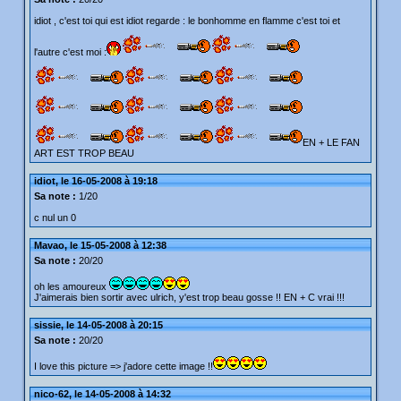
idiot , c'est toi qui est idiot regarde : le bonhomme en flamme c'est toi et
l'autre c'est moi :
EN + LE FAN
ART EST TROP BEAU
idiot, le 16-05-2008 à 19:18
Sa note :
1/20
c nul un 0
Mavao, le 15-05-2008 à 12:38
Sa note :
20/20
oh les amoureux
J'aimerais bien sortir avec ulrich, y'est trop beau gosse !! EN + C vrai !!!
sissie, le 14-05-2008 à 20:15
Sa note :
20/20
I love this picture => j'adore cette image !!
nico-62, le 14-05-2008 à 14:32