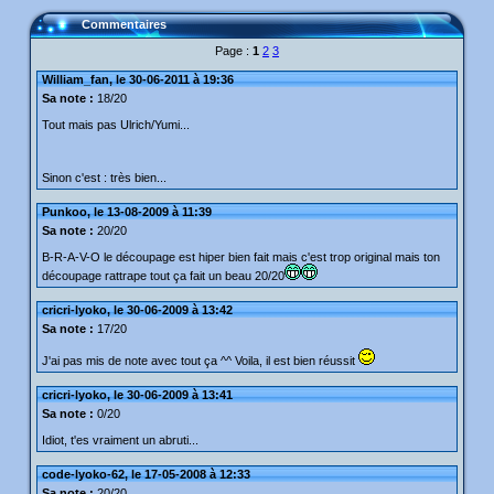
Commentaires
Page :
1
2
3
William_fan, le 30-06-2011 à 19:36
Sa note :
18/20
Tout mais pas Ulrich/Yumi...
Sinon c'est : très bien...
Punkoo, le 13-08-2009 à 11:39
Sa note :
20/20
B-R-A-V-O le découpage est hiper bien fait mais c'est trop original mais ton
découpage rattrape tout ça fait un beau 20/20
cricri-lyoko, le 30-06-2009 à 13:42
Sa note :
17/20
J'ai pas mis de note avec tout ça ^^ Voila, il est bien réussit
cricri-lyoko, le 30-06-2009 à 13:41
Sa note :
0/20
Idiot, t'es vraiment un abruti...
code-lyoko-62, le 17-05-2008 à 12:33
Sa note :
20/20