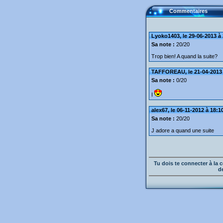
Commentaires
Lyoko1403, le 29-06-2013 à
Sa note :
20/20
Trop bien! A quand la suite?
TAFFOREAU, le 21-04-2013 
Sa note :
0/20
I
alex67, le 06-11-2012 à 18:1
Sa note :
20/20
J adore a quand une suite
Tu dois te connecter à l
d