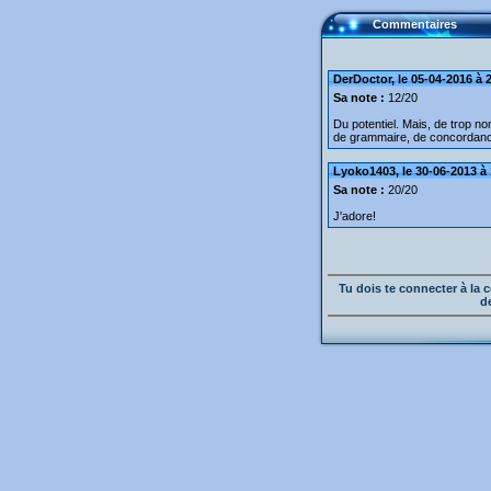
Commentaires
DerDoctor, le 05-04-2016 à 
Sa note :
12/20
Du potentiel. Mais, de trop n
de grammaire, de concordance
Lyoko1403, le 30-06-2013 à 
Sa note :
20/20
J'adore!
Tu dois te connecter à l
d