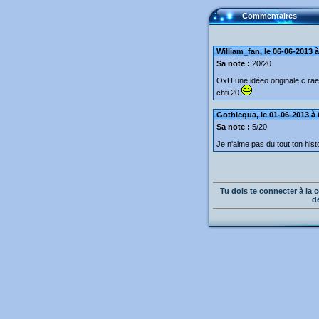
Commentaires
William_fan, le 06-06-2013 
Sa note :
20/20
OxU une idéeo originale c raer
chti 20
Gothicqua, le 01-06-2013 à 
Sa note :
5/20
Je n'aime pas du tout ton histo
Tu dois te connecter à l
d