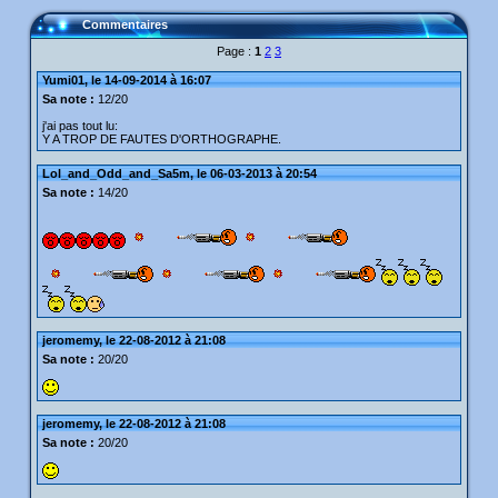
Commentaires
Page :
1
2
3
Yumi01, le 14-09-2014 à 16:07
Sa note :
12/20
j'ai pas tout lu:
Y A TROP DE FAUTES D'ORTHOGRAPHE.
Lol_and_Odd_and_Sa5m, le 06-03-2013 à 20:54
Sa note :
14/20
jeromemy, le 22-08-2012 à 21:08
Sa note :
20/20
jeromemy, le 22-08-2012 à 21:08
Sa note :
20/20