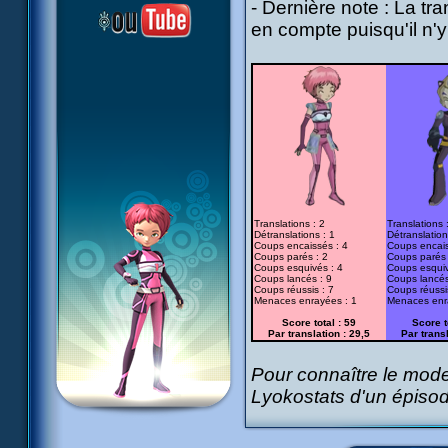
- Dernière note : La tra
en compte puisqu'il n'
Translations : 2
Translations 
Détranslations : 1
Détranslation
Coups encaissés : 4
Coups encais
Coups parés : 2
Coups parés 
Coups esquivés : 4
Coups esquiv
Coups lancés : 9
Coups lancés
Coups réussis : 7
Coups réussi
Menaces enrayées : 1
Menaces enr
Score total : 59
Score t
Par translation : 29,5
Par transl
Pour connaître le mode 
Lyokostats d'un épiso