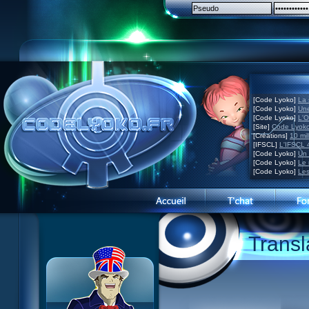
[Code Lyoko]
La 
[Code Lyoko]
Une
[Code Lyoko]
L'O
[Site]
Code Lyoko
[Créations]
10 mil
[IFSCL]
L'IFSCL 4
[Code Lyoko]
Un 
[Code Lyoko]
Le 
[Code Lyoko]
Les
Présentation du site
Transl
Visite guidée
Inscription
Contact
Concours