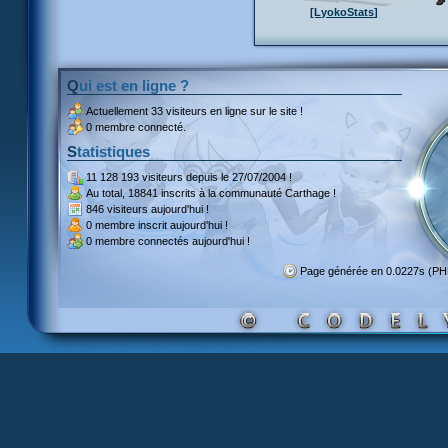
[LyokoStats]
Qui est en ligne ?
Actuellement
33 visiteurs
en ligne sur le site !
0 membre connecté.
Statistiques
11 128 193 visiteurs
depuis le 27/07/2004 !
Au total,
18841 inscrits
à la communauté Carthage !
846 visiteurs
aujourd'hui !
0 membre inscrit
aujourd'hui !
0 membre
connectés aujourd'hui !
Page générée en 0.0227s (P