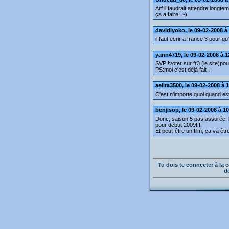
Arf il faudrait attendre longte
ça a faire. :-)
davidlyoko, le 09-02-2008 à
il faut ecrir a france 3 pour qu
yann4719, le 09-02-2008 à 1
SVP !voter sur fr3 (le site)pour
PS:moi c'est déjà fait !
aelita3500, le 09-02-2008 à 
C'est n'importe quoi quand es
benjisop, le 09-02-2008 à 1
Donc, saison 5 pas assurée, l
pour début 2009!!!!
Et peut-être un film, ça va être
Tu dois te connecter à l
d