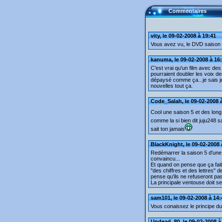
Commentaires
vity, le 09-02-2008 à 19:41
Vous avez vu, le DVD saison 4 
kanuma, le 09-02-2008 à 16
C'est vrai qu'un film avec des v
pourraient doubler les voix d
dépaysé comme ça...je sais je
nouvelles tout ça.
Code_Salah, le 09-02-2008 
Cool une saison 5 et des long
comme la si bien dit juju248 sa
sait ton jamais
BlackKnight, le 09-02-2008 
Redémarrer la saison 5 d'une 
convaincu...
Et quand on pense que ça fait
"des chiffres et des lettres" 
pense qu'ils ne refuseront p
La principale ventouse doit s
sam101, le 09-02-2008 à 14:
Vous conaissez le principe du
Undead_80, le 09-02-2008 à