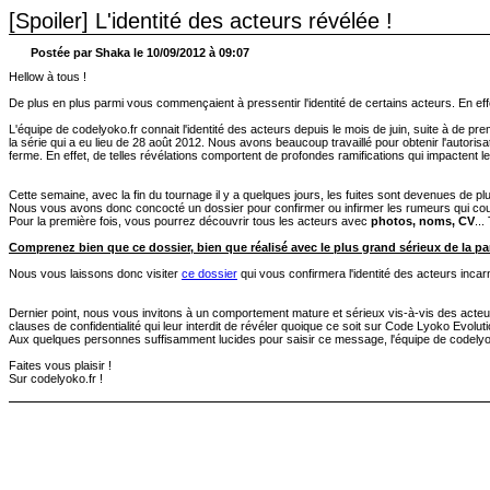
[Spoiler] L'identité des acteurs révélée !
Postée par Shaka le 10/09/2012 à 09:07
Hellow à tous !
De plus en plus parmi vous commençaient à pressentir l'identité de certains acteurs. En eff
L'équipe de codelyoko.fr connait l'identité des acteurs depuis le mois de juin, suite à de 
la série qui a eu lieu de 28 août 2012. Nous avons beaucoup travaillé pour obtenir l'autoris
ferme. En effet, de telles révélations comportent de profondes ramifications qui impactent l
Cette semaine, avec la fin du tournage il y a quelques jours, les fuites sont devenues de pl
Nous vous avons donc concocté un dossier pour confirmer ou infirmer les rumeurs qui courre
Pour la première fois, vous pourrez découvrir tous les acteurs avec
photos, noms, CV
...
Comprenez bien que ce dossier, bien que réalisé avec le plus grand sérieux de la pa
Nous vous laissons donc visiter
ce dossier
qui vous confirmera l'identité des acteurs incar
Dernier point, nous vous invitons à un comportement mature et sérieux vis-à-vis des acteur
clauses de confidentialité qui leur interdit de révéler quoique ce soit sur Code Lyoko Evol
Aux quelques personnes suffisamment lucides pour saisir ce message, l'équipe de codelyoko
Faites vous plaisir !
Sur codelyoko.fr !