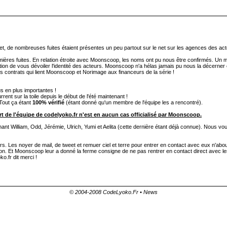
et, de nombreuses fuites étaient présentes un peu partout sur le net sur les agences des acte
premières fuites. En relation étroite avec Moonscoop, les noms ont pu nous être confirmés. Un 
ation de vous dévoiler l'identité des acteurs. Moonscoop n'a hélas jamais pu nous la décerner 
es contrats qui lient Moonscoop et Norimage aux financeurs de la série !
us en plus importantes !
nt sur la toile depuis le début de l'été maintenant !
 Tout ça étant
100% vérifié
(étant donné qu'un membre de l'équipe les a rencontré).
rt de l'équipe de codelyoko.fr n'est en aucun cas officialisé par Moonscoop.
nant William, Odd, Jérémie, Ulrich, Yumi et Aelita (cette dernière étant déjà connue). Nous vou
s. Les noyer de mail, de tweet et remuer ciel et terre pour entrer en contact avec eux n'abou
ution. Et Moonscoop leur a donné la ferme consigne de ne pas rentrer en contact direct avec 
.fr dit merci !
© 2004-2008 CodeLyoko.Fr • News