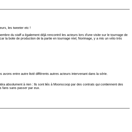
urs, les tweeter etc !
membre du staff a également déjà rencontré les acteurs lors d'une visite sur le tournage de
car la boite de production de la partie en tournage réel, Norimage, y a mis un véto très
s avons entre autre listé différents autres acteurs intervenant dans la série.
tira absolument à rien : Ils sont liés à Moonscoop par des contrats qui contiennent des
les fans sans passer par eux.