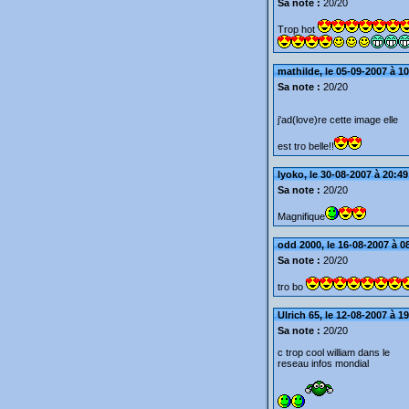
Sa note :
20/20
Trop hot
mathilde, le 05-09-2007 à 1
Sa note :
20/20
j'ad(love)re cette image elle
est tro belle!!
lyoko, le 30-08-2007 à 20:49
Sa note :
20/20
Magnifique
odd 2000, le 16-08-2007 à 0
Sa note :
20/20
tro bo
Ulrich 65, le 12-08-2007 à 1
Sa note :
20/20
c trop cool william dans le
reseau infos mondial