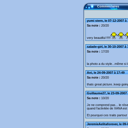
Commentaires
yumi stern, le 07-12-2007 à
Sa note :
20/20
very beautiful !!!!!
salade-girl, le 30-10-2007 à
Sa note :
17/20
la photo a du style...même si il
Ani, le 24-09-2007 à 17:49
Sa note :
20/20
thats great picture..keep goin
Guillaume27, le 23-09-2007 
Sa note :
10/20
Je ne comprend pas... le résea
quand l'activitée de XANA est 
Et pourquoi ces traits partout
JeremieAelitaforever, le 09-