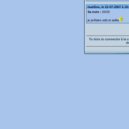
marlène, le 22-07-2007 à 10
Sa note :
20/20
je préfaire odd et aelita
Tu dois te connecter à l
d