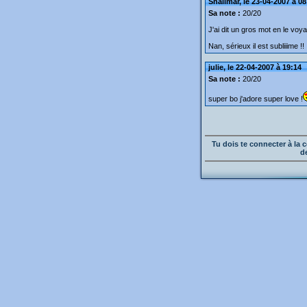
Shalimar, le 23-04-2007 à 08
Sa note :
20/20
J'ai dit un gros mot en le voya
Nan, sérieux il est subliiime !!
julie, le 22-04-2007 à 19:14
Sa note :
20/20
super bo j'adore super love !
Tu dois te connecter à l
d