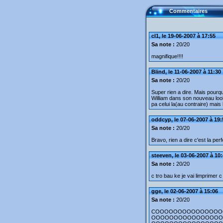
Commentaires
cl1, le 19-06-2007 à 17:55
Sa note :
20/20
magnifique!!!!
Blind, le 11-06-2007 à 11:30
Sa note :
20/20
Super rien a dire. Mais pourqu
William dans son nouveau loo
pa celui la(au contraire) mais 
oddcyp, le 07-06-2007 à 19:
Sa note :
20/20
Bravo, rien a dire c'est la perf
steeven, le 03-06-2007 à 10
Sa note :
20/20
c tro bau ke je vai limprimer
gge, le 02-06-2007 à 15:06
Sa note :
20/20
COOOOOOOOOOOOOOO
OOOOOOOOOOOOOOOO