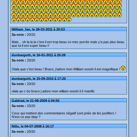
William_fan, le 28-03-2011 à 20:53
Sa note :
20/20
Mais... oh la la la c'est il est trop beau ce mec purrée mais y'a pas plus beau
que lui il est super beau !!
dunbargoth, le 16-01-2011 à 20:28
Sa note :
20/20
Olala que c'est beau ! Bravo, j'adore mon William ooooh il est magnifique !
dunbargoth, le 15-09-2010 à 17:20
Sa note :
20/20
olala qe c bo bravo j adore mon william ooooh il è manific
Galdrad, le 21-08-2009 à 04:50
Sa note :
20/20
Ceux qui mettent des commentaires négatif sont priés de les justifiers !
N'est-ce pas blop ?
Ni0u, le 04-07-2008 à 16:17
Sa note :
20/20