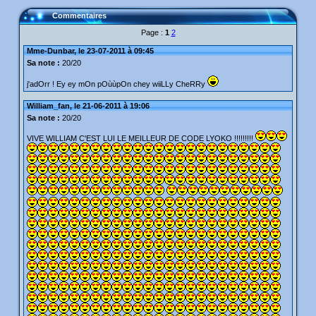
Commentaires
Page :
1
2
Mme-Dunbar, le 23-07-2011 à 09:45
Sa note :
20/20
j'adOrr ! Ey ey mOn pOùùpOn chey wiiLLy CheRRy
William_fan, le 21-06-2011 à 19:06
Sa note :
20/20
VIVE WILLIAM C'EST LUI LE MEILLEUR DE CODE LYOKO !!!!!!!!!