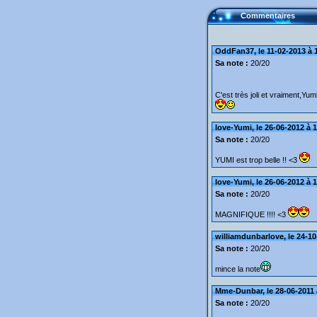
Commentaires
OddFan37, le 11-02-2013 à 
Sa note :
20/20
C'est très joli et vraiment,Yu
love-Yumi, le 26-06-2012 à 
Sa note :
20/20
YUMI est trop belle !! <3
love-Yumi, le 26-06-2012 à 
Sa note :
20/20
MAGNIFIQUE !!!! <3
williamdunbarlove, le 24-10
Sa note :
20/20
mince la note
Mme-Dunbar, le 28-06-2011 
Sa note :
20/20