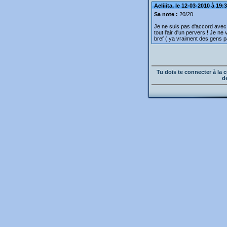
Aeliiita, le 12-03-2010 à 19:
Sa note :
20/20
Je ne suis pas d'accord avec
tout l'air d'un pervers ! Je ne
bref ( ya vraiment des gens pa
Tu dois te connecter à l
d