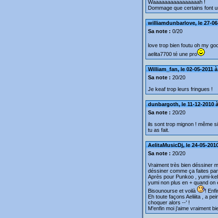
Waaaaaaaaaaaaaaaah !
Dommage que certains font un
williamdunbarlove, le 27-06
Sa note :
0/20
love trop bien foutu oh my go
aelita7700 té une pro
William_fan, le 02-05-2011 à
Sa note :
20/20
Je keaf trop leurs fringues !
dunbargoth, le 11-12-2010 à
Sa note :
20/20
ils sont trop mignon ! même si
tu as fait.
AelitaMusicDj, le 24-05-201
Sa note :
20/20
Vraiment très bien déssiner m
déssiner comme ça faites parei
Après pour Punkoo , yumi-kele
yumi non plus en + quand on e
Bisounourse et voilà
! Enf
Eh toute façons Aeliiita , a pe
choquer alors --' !
M'enfin moi j'aime vraiment b