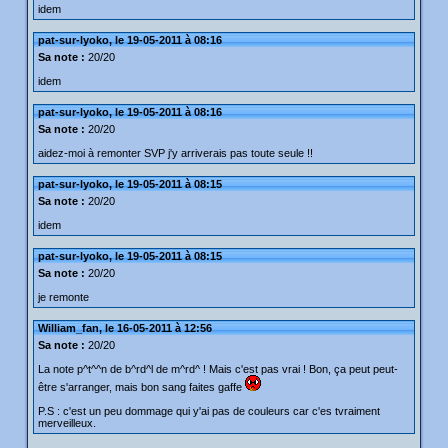
idem
pat-sur-lyoko, le 19-05-2011 à 08:16
Sa note :
20/20
idem
pat-sur-lyoko, le 19-05-2011 à 08:16
Sa note :
20/20
aidez-moi à remonter SVP j'y arriverais pas toute seule !!
pat-sur-lyoko, le 19-05-2011 à 08:15
Sa note :
20/20
idem
pat-sur-lyoko, le 19-05-2011 à 08:15
Sa note :
20/20
je remonte
William_fan, le 16-05-2011 à 12:56
Sa note :
20/20
La note p^t^^n de b^rd^l de m^rd^ ! Mais c'est pas vrai ! Bon, ça peut peut-
être s'arranger, mais bon sang faites gaffe
P.S : c'est un peu dommage qui y'ai pas de couleurs car c'es tvraiment
merveilleux.