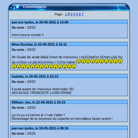
Commentaires
Page :
1
2
3
4
5
6
7
pat-sur-lyoko, le 29-06-2011 à 14:00
Sa note :
20/20
merci tout le monde !!
Mme-Dunbar, le 22-06-2011 à 16:11
Sa note :
20/20
Ah Ouaiis iils avaiit déjàà Otant de cheuveux ! mOii j'ladOrr kOmm çàà l'ey
àà crOker ce ptii bOut'chOu ! CrOw miimii !
hadelle, le 29-05-2011 à 15:33
Sa note :
20/20
il avait autant de cheuveux étant baby XD
MOI AUSSI J'REMONTE LA MOYENNE
William_fan, le 22-05-2011 à 19:15
Sa note :
20/20
ça va ça va j'arrive je v'=ais t'aider !
Remontage de la moyenne du superbe et merveilleux fanart activé !
pat-sur-lyoko, le 19-05-2011 à 08:16
Sa note :
20/20