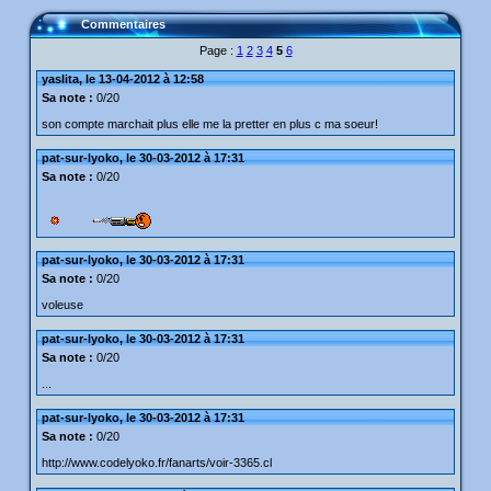
Commentaires
Page :
1
2
3
4
5
6
yaslita, le 13-04-2012 à 12:58
Sa note :
0/20
son compte marchait plus elle me la pretter en plus c ma soeur!
pat-sur-lyoko, le 30-03-2012 à 17:31
Sa note :
0/20
pat-sur-lyoko, le 30-03-2012 à 17:31
Sa note :
0/20
voleuse
pat-sur-lyoko, le 30-03-2012 à 17:31
Sa note :
0/20
...
pat-sur-lyoko, le 30-03-2012 à 17:31
Sa note :
0/20
http://www.codelyoko.fr/fanarts/voir-3365.cl