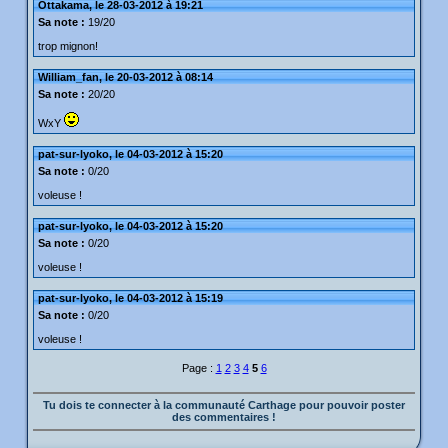
Ottakama, le 28-03-2012 à 19:21
Sa note :
19/20
trop mignon!
William_fan, le 20-03-2012 à 08:14
Sa note :
20/20
WxY
pat-sur-lyoko, le 04-03-2012 à 15:20
Sa note :
0/20
voleuse !
pat-sur-lyoko, le 04-03-2012 à 15:20
Sa note :
0/20
voleuse !
pat-sur-lyoko, le 04-03-2012 à 15:19
Sa note :
0/20
voleuse !
Page :
1
2
3
4
5
6
Tu dois te connecter à la communauté Carthage pour pouvoir poster
des commentaires !