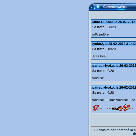
Commentaires
Mme-Dunbar, le 28-02-2012 
Sa note :
20/20
m0ii j'ad0re
lyoko2, le 28-02-2012 à 14:2
Sa note :
18/20
Très beau
pat-sur-lyoko, le 26-02-2012
Sa note :
0/20
voleuse !
pat-sur-lyoko, le 26-02-2012
Sa note :
0/20
voleuse !!!! sale voleuse !! ce 
Tu dois te connecter à l
d