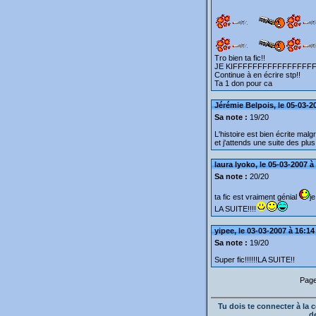
Tro bien ta fic!!
JE KIFFFFFFFFFFFFFFFFFF
Continue à en écrire stp!!
Ta 1 don pour ca
Jérémie Belpois, le 05-03-2
Sa note :
19/20
L'histoire est bien écrite malg
et j'attends une suite des pl
laura lyoko, le 05-03-2007 à
Sa note :
20/20
ta fic est vraiment génial
j
LA SUITE!!!!
yipee, le 03-03-2007 à 16:14
Sa note :
19/20
Super fic!!!!!!LA SUITE!!
Page
Tu dois te connecter à l
d