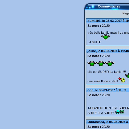
Commentaires
Page
oumi101, le 08-03-2007 à 19
Sa note :
20/20
très belle fan fic mais il ya u
LA SUITE
joline, le 06-03-2007 à 19:48
Sa note :
20/20
elle est SUPER t a fanfic!!!!!
une suite !!une suite!!!
odd, le 06-03-2007 à 11:53
Sa note :
20/20
TA FANFICTION EST SUPER!
SUITE!!!LA SUITE!!!
Oddanissa, le 05-03-2007 à
Sa note :
20/20