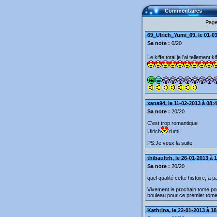
Commentaires
Page
69_Ulrich_Yumi_69, le 01-03
Sa note :
0/20
Le kiffe total je l'ai tellement k
xana94, le 11-02-2013 à 08:
Sa note :
20/20
C'est trop romantique
Ulrich
Yumi
PS:Je veux la suite.
thibaultrh, le 26-01-2013 à 
Sa note :
20/20
quel qualité cette histoire, a par
Vivement le prochain tome pour
bouleau pour ce premier tome
Kathrina, le 22-01-2013 à 18