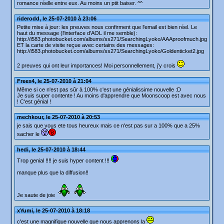
romance réelle entre eux. Au moins un ptit baiser. ^^
riderodd, le 25-07-2010 à 23:06
Petite mise à jour: les preuves nous confirment que l'email est bien réel. Le
haut du message (l'interface d'AOL il me semble):
http://i583.photobucket.com/albums/ss271/SearchingLyoko/AAAproofmuch.jpg
ET la carte de visite reçue avec certains des messages:
http://i583.photobucket.com/albums/ss271/SearchingLyoko/Goldenticket2.jpg
2 preuves qui ont leur importances! Moi personnellement, j'y crois
Freex4, le 25-07-2010 à 21:04
Même si ce n'est pas sûr à 100% c'est une génialissime nouvelle :D
Je suis super contente ! Au moins d'apprendre que Moonscoop est avec nous
! C'est génial !
mechkour, le 25-07-2010 à 20:53
je sais que vous ete tous heureux mais ce n'est pas sur a 100% que a 25%
sacher le
hedi, le 25-07-2010 à 18:44
Trop genial !!!! je suis hyper content !!!
manque plus que la diffusion!!
Je saute de joie
xYumi, le 25-07-2010 à 18:18
c'est une magnifique nouvelle que nous apprenons la