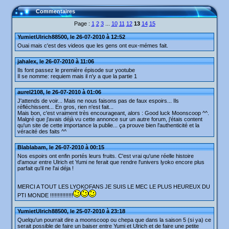
Commentaires
Page :
1
2
3
...
10
11
12
13
14
15
YumietUlrich88500, le 26-07-2010 à 12:52
Ouai mais c'est des videos que les gens ont eux-mémes fait.
jahalex, le 26-07-2010 à 11:06
Ils font passez le première épisode sur yootube
Il se nomme: requiem mais il n'y a que la partie 1
aurel2108, le 26-07-2010 à 01:06
J'attends de voir... Mais ne nous faisons pas de faux espoirs... Ils
réfléchissent... En gros, rien n'est fait...
Mais bon, c'est vraiment très encourageant, alors : Good luck Moonscoop ^^.
Malgré que j'avais déjà vu cette annonce sur un autre forum, j'étais content
qu'un site de cette importance la publie... ça prouve bien l'authenticité et la
véracité des faits ^^
Blablabam, le 26-07-2010 à 00:15
Nos espoirs ont enfin portés leurs fruits. C'est vrai qu'une réelle histoire
d'amour entre Ulrich et Yumi ne ferait que rendre l'univers lyoko encore plus
parfait qu'il ne l'ai déja !
MERCI A TOUT LES LYOKOFANS JE SUIS LE MEC LE PLUS HEUREUX DU
PTI MONDE !!!!!!!!!!!!!!!
YumietUlrich88500, le 25-07-2010 à 23:18
Quelqu'un pourrait dire a moonscoop ou chepa que dans la saison 5 (si ya) ce
serait possible de faire un baiser entre Yumi et Ulrich et de faire une petite