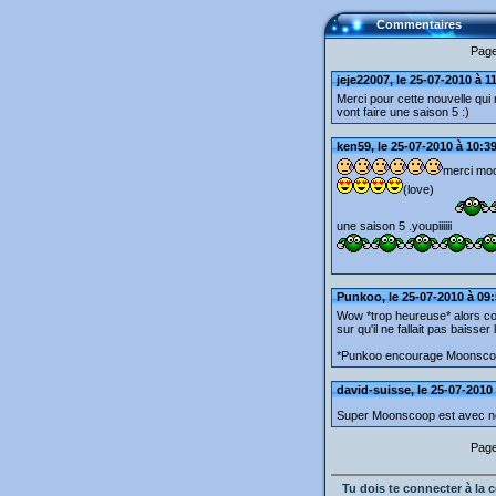
Commentaires
Page
jeje22007, le 25-07-2010 à 1
Merci pour cette nouvelle qui 
vont faire une saison 5 :)
ken59, le 25-07-2010 à 10:3
merci mo
(love)
une saison 5 .youpiiiiii
Punkoo, le 25-07-2010 à 09
Wow *trop heureuse* alors co
sur qu'il ne fallait pas baisse
*Punkoo encourage Moonscoo
david-suisse, le 25-07-2010
Super Moonscoop est avec 
Page
Tu dois te connecter à l