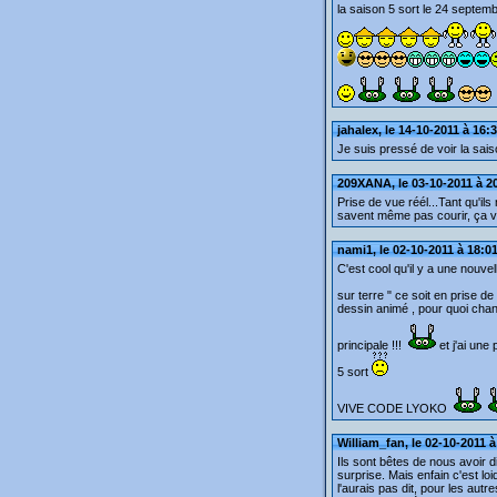
la saison 5 sort le 24 septem
jahalex, le 14-10-2011 à 16:
Je suis pressé de voir la sais
209XANA, le 03-10-2011 à 2
Prise de vue réél...Tant qu'i
savent même pas courir, ça v
nami1, le 02-10-2011 à 18:0
C'est cool qu'il y a une nouvell
sur terre " ce soit en prise d
dessin animé , pour quoi chan
principale !!!
et j'ai une
5 sort
VIVE CODE LYOKO
William_fan, le 02-10-2011 à
Ils sont bêtes de nous avoir dit 
surprise. Mais enfain c'est loiq
l'aurais pas dit, pour les autr