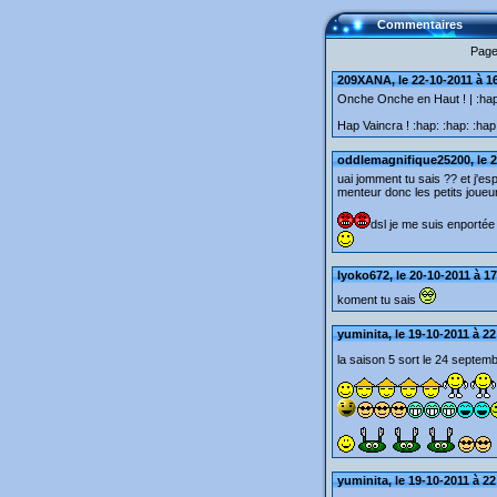
Commentaires
Page
209XANA, le 22-10-2011 à 1
Onche Onche en Haut ! | :hap
Hap Vaincra ! :hap: :hap: :hap
oddlemagnifique25200, le 2
uai jomment tu sais ?? et j'e
menteur donc les petits joueu
dsl je me suis enportée 
lyoko672, le 20-10-2011 à 1
koment tu sais
yuminita, le 19-10-2011 à 22
la saison 5 sort le 24 septem
yuminita, le 19-10-2011 à 22