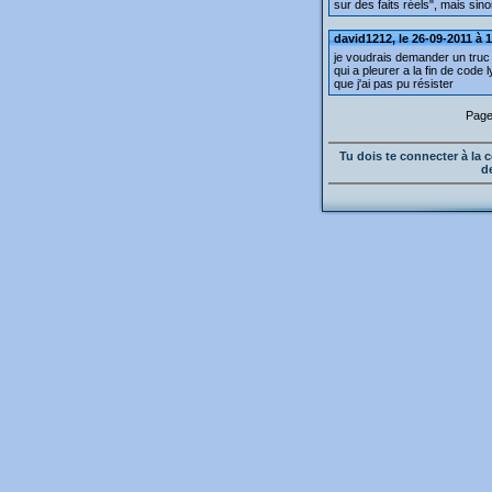
sur des faits réels", mais sin
david1212, le 26-09-2011 à 
je voudrais demander un truc 
qui a pleurer a la fin de code
que j'ai pas pu résister
Page
Tu dois te connecter à l
d