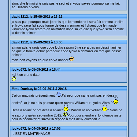
alors dite le moi si je suis pas le seul et si vous savez pourquoi sa me fait
sa...bisous a vous
david1212, le 15-09-2011 à 18:12
je sais pas pourquoi mais je crois que le monde reel sera fait comme un film
et lyoko sera fait sous forme de dessin animer et il disent que le monde
virtuel de lyoko restera en animation donc sa ve dire que lyoko sera comme
le dessin animer
david1212, le 15-09-2011 à 18:00
a mon avis je crois que code lyoko saison 5 ne sera pas un dessin animer
ce que je trouve debile parceque code lyoko a demarer en tant que dessin
animer.
mais bon voyons ce que ca va donner
lyoko672, le 05-09-2011 à 18:44
kel k'un c une date
Mme-Dunbar, le 04-09-2011 à 20:18
J'ai un mauvais présentiment.
J'ai peur que ça ne soit pas en dessin
annimé, et je ne suis pa ssur qu'on revera William sur Lyoko. Alors ?
Dessin animé or not dessin animéc
? William or not William
? Nous ne
le saurons qu'en septembre 2012.
Pourquoi attendre si longtemps juste
pour la découvrir et savoir la répnce à mes deux question ?
lyoko672, le 04-09-2011 à 17:03
IL EST EN MAITENANCE