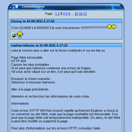
Commentaires
Page :
1
2
3
4
5
6
...
15
16
17
Genny, le 24-09-2011 à 17:52
C'est QUAND LA SAISON 5 je suis trop presser !!!!!!!!!!??????????
nathan-biloute, le 21-09-2011 à 17:12
salut je n'arrive plus a aller sur le forum codelyoko.fr sa me fait sa:
Page Web introuvable
HTTP 404
Causes les plus probables :
•Il se peut que l’adresse contienne une erreur de frappe.
•Si vous avez cliqué sur un lien, il se peut qu’il soit obsolète.
Essayez la chose suivante :
Saisissez à nouveau l’adresse.
Aller à la page précédente.
Atteindre et recherchez les informations de votre choix.
Informations
Cette erreur (HTTP 404 Non trouvé) signifie qu’Internet Explorer a réussi à
se connecter au site Web, mais que la page souhaitée est introuvable. Il se
peut que la page Web soit temporairement indisponible. Ou alors, le site Web
a peut-être modifié ou supprimé la page.
Pour plus d’informations sur les erreurs HTTP, consultez l’aide.