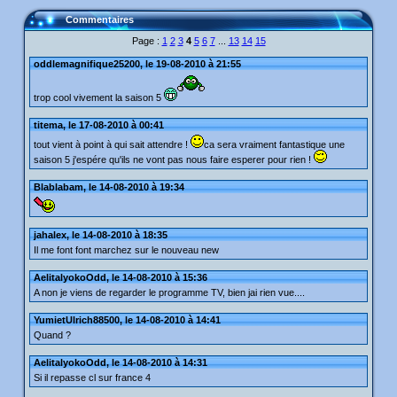
Commentaires
Page :
1
2
3
4
5
6
7
...
13
14
15
oddlemagnifique25200, le 19-08-2010 à 21:55
trop cool vivement la saison 5
titema, le 17-08-2010 à 00:41
tout vient à point à qui sait attendre !
ca sera vraiment fantastique une
saison 5 j'espére qu'ils ne vont pas nous faire esperer pour rien !
Blablabam, le 14-08-2010 à 19:34
jahalex, le 14-08-2010 à 18:35
Il me font font marchez sur le nouveau new
AelitalyokoOdd, le 14-08-2010 à 15:36
A non je viens de regarder le programme TV, bien jai rien vue....
YumietUlrich88500, le 14-08-2010 à 14:41
Quand ?
AelitalyokoOdd, le 14-08-2010 à 14:31
Si il repasse cl sur france 4