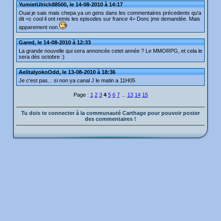
YumietUlrich88500, le 14-08-2010 à 14:17
Ouai je sais mais chepa ya un gens dans les commentaires précedents qu'a
dit <c cool il ont remis les episodes sur france 4> Donc jme demandée. Mais
apparement non.
Gared, le 14-08-2010 à 12:33
La grande nouvelle qui sera annoncée cetet année ? Le MMORPG, et cela le
sera dès octobre :)
AelitalyokoOdd, le 13-08-2010 à 18:36
Je c'est pas... si non ya canal J le matin a 11H05
Page :
1
2
3
4
5
6
7
...
13
14
15
Tu dois te connecter à la communauté Carthage pour pouvoir poster
des commentaires !