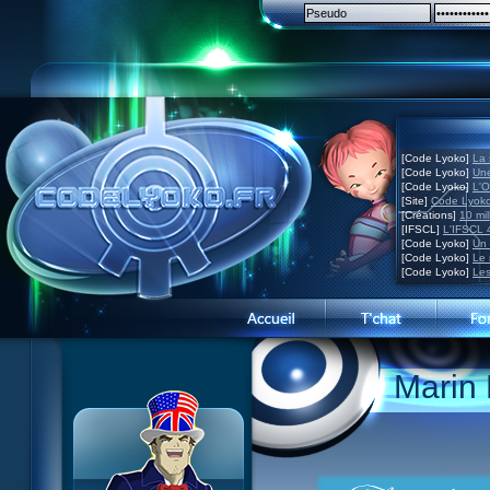
[Code Lyoko]
La 
[Code Lyoko]
Une
[Code Lyoko]
L'O
[Site]
Code Lyoko
[Créations]
10 mil
[IFSCL]
L'IFSCL 4
[Code Lyoko]
Un 
[Code Lyoko]
Le 
[Code Lyoko]
Les
News CL
Présentation du site
Marin 
Guide des ép.
Visite guidée
Histoire
Inscription
Personnages
Contact
XANA
Concours