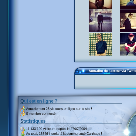
Actualité de l'acteur via Twitt
Qui est en ligne ?
Actuellement
26 visiteurs
en ligne sur le site !
0 membre connecté.
Statistiques
11 133 120 visiteurs
depuis le 27/07/2004 !
Au total,
18846 inscrits
à la communauté Carthage !