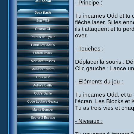
Jeu social
- Principe :
Jeux flash
Tu incarnes Odd et tu 
Jeu FR3
flèche laser. Si les e
ils t'attaquent et tu p
Course CL
over.
Perdus ds Lyoko
Form Anti-XANA
- Touches :
Frôlion Attack
Déplacer la souris : Dé
Mort des frelions
Clic gauche : Lance un
Monster Swarm
Course 2
- Eléments du jeu :
Présentation
Aelita's Battle
News IFSCL
Odd's Battle
Tu incarnes Odd, et tu
Le créateur
l'écran. Les Blocks et 
Code Lyoko's Galaxy
Médias
Tu as trois vies et cha
Manta Bomber
Questions fréquentes
Sector 2 Escape
- Niveaux :
Téléchargements
Réseau IFSCL