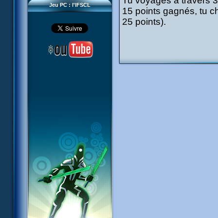
Tu voyages à travers 3 t
Jeu PC : l'IFSCL
15 points gagnés, tu cha
25 points).