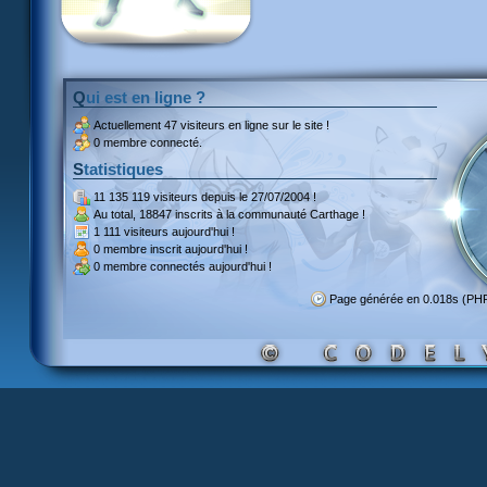
Qui est en ligne ?
Actuellement
47 visiteurs
en ligne sur le site !
0 membre connecté.
Statistiques
11 135 119 visiteurs
depuis le 27/07/2004 !
Au total,
18847 inscrits
à la communauté Carthage !
1 111 visiteurs
aujourd'hui !
0 membre inscrit
aujourd'hui !
0 membre
connectés aujourd'hui !
Page générée en 0.018s (PH