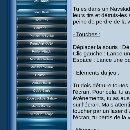
Jeu social
Tu es dans un Navskid 
Jeux flash
leurs tirs et détruis-le
Jeu FR3
peine de perdre de la v
Course CL
- Touches :
Perdus ds Lyoko
Form Anti-XANA
Déplacer la souris : Dé
Frôlion Attack
Clic gauche : Lance un
Espace : Lance une 
Mort des frelions
Monster Swarm
- Eléments du jeu :
Course 2
Présentation
Aelita's Battle
Tu dois détruire toutes
News IFSCL
Odd's Battle
l'écran. Pour cela, tu a
Le créateur
évènements, tu as auss
Code Lyoko's Galaxy
Médias
sur l'écran. Mais atten
Manta Bomber
Questions fréquentes
toucher par un laser d
Sector 2 Escape
l'écran, tu perds de la 
Téléchargements
Réseau IFSCL