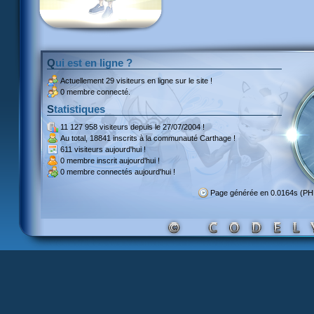
Qui est en ligne ?
Actuellement
29 visiteurs
en ligne sur le site !
0 membre connecté.
Statistiques
11 127 958 visiteurs
depuis le 27/07/2004 !
Au total,
18841 inscrits
à la communauté Carthage !
611 visiteurs
aujourd'hui !
0 membre inscrit
aujourd'hui !
0 membre
connectés aujourd'hui !
Page générée en 0.0164s (P