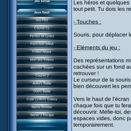
Jeu social
Les héros et quelques
tout petit. Tu dois les 
Jeux flash
Jeu FR3
- Touches :
Course CL
Souris, pour déplacer 
Perdus ds Lyoko
Form Anti-XANA
- Eléments du jeu :
Frôlion Attack
Des représentations m
Mort des frelions
cachées sur un fond au
Monster Swarm
retrouver !
Course 2
Le curseur de la souri
Présentation
Aelita's Battle
bien découvert les pers
News IFSCL
Odd's Battle
Le créateur
Vers le haut de l'écran
Code Lyoko's Galaxy
Médias
chaque fois que tu fera
Manta Bomber
Questions fréquentes
découvrir. Méfie-toi, 
Sector 2 Escape
espaces vides, donc pa
Téléchargements
temporairement.
Réseau IFSCL