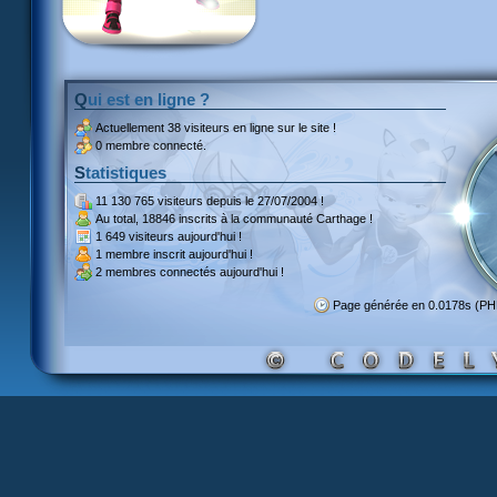
Qui est en ligne ?
Actuellement
38 visiteurs
en ligne sur le site !
0 membre connecté.
Statistiques
11 130 765 visiteurs
depuis le 27/07/2004 !
Au total,
18846 inscrits
à la communauté Carthage !
1 649 visiteurs
aujourd'hui !
1 membre inscrit
aujourd'hui !
2 membres
connectés aujourd'hui !
Page générée en 0.0178s (P