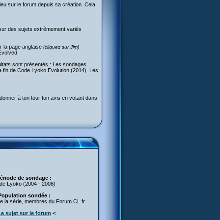
eu sur le forum depuis sa création. Cela
sur des sujets extrêmement variés
r la page anglaise
(cliquez sur Jim)
Evolved.
ultats sont présentés : Les sondages
a fin de Code Lyoko Evolution (2014). Les
r donner à ton tour ton avis en votant dans
ériode de sondage :
de Lyoko (2004 - 2008)
Population sondée :
e la série, membres du Forum CL.fr
e sujet sur le forum
<