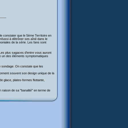
de constater que le 5ème Territoire en
 réussi à détrôner ses aîné dans le
niales de la série. Les fans sont
. Les plus sagaces d'entre vous auront
 doute un des éléments symptomatiques
le sondage. On constate que les
onnent souvent son design unique de la
e glace, plates-formes flottante,
en raison de sa "banalité" en terme de