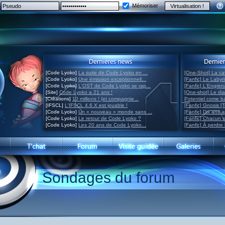
Mémoriser
[Code Lyoko]
La suite de Code Lyoko en ...
[One-Shot] La ca
[Code Lyoko]
Une émission exceptionnell...
[Fanfic] Le Labyr
[Code Lyoko]
L'OST de Code Lyoko se rap...
[Fanfic] L'Engre
[Site]
Code Lyoko a 21 ans !
[One-shot] Le di
[Créations]
10 millions ! (et compagnie...
Potentiel come 
[IFSCL]
L'IFSCL 4.6.X est jouable !
[Fanfic] Gnosis [
[Code Lyoko]
Un « nouveau » monde sans ...
[Fanfic] Dix ans 
[Code Lyoko]
Le retour de Code Lyoko ?
[Fanfic] Chacun 
[Code Lyoko]
Les 20 ans de Code Lyoko...
[Fanfic] À perdre 
Sondages du forum