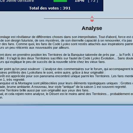
Analyse
ndage est révélateur de différentes choses dans son interprétation. Tout d'abord, force est 
 de son design futuriste, de ses mystères, de son éternelle capacité à se renouveler, n'a pas
 des fans. Comme quoi, les fans de Code Lyoko sont restés attachés aux inspirations patrimo
urs un peu réticents aux nouveautés par ailleurs.
ent donc en première position les Territoires de la Banquise talonnée de près par ... la Forêt
tilté : Il s'agit là des deux Territoires sacrifiés sur l'autel de Code Lyoko Evolution... Sans
rs qui explique le peu de succès de la nouvelle série chez les vieux fans.
er point qu'on peut soulever : L'analyse des commentaires sur le forum, qui accompagnent 
toires préférés des Lyokofans le sont, entre autre, grâce à leur originalité :
orêt est appréciée pour son panorama encombré unique parmi les Territoires. Les fans menti
n 1, très regretté.
nquise et la Montagne sont plébiscitées pour leurs éléments topologiques uniques : Grottes d
de, brume ambiante. A nouveau, leur style "antique" de la saison 1 est souvent regretté.
me Territoire brille aussi par son originalité aux yeux des fans.
nal, et cela rejoint notre analyse, le Désert est le moins aimé des Territoires... probablement 
n.