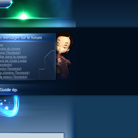
ve
inthe du temps
nage [Terminée]
able dans la maison
back de Code Lyoko
Terminée]
après [Terminée]
sa chimère [Terminée]
la raison [Terminée]