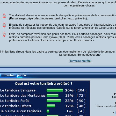
 cette page du site, tu pourras trouver un compte-rendu des différents sondages qui ont eu li
permet plusieurs choses :
Tout d'abord, d'avoir une vue ensemble des goûts et préférences de la communauté 
(Personnages, épisodes, monstres, territoires, etc... préférés).
Ensuite de comparer les ressentis des communautés françaises et internationales ca
présente les résultats des sondages réalisés sur le forum américain de Code Lyoko 
Enfin, de comparer l'évolution des goûts des fans. Pour certains sondages, deux rés
réalisés durant la période Code Lyoko (2003 - 2008) et les sondages réalisés après l
préférences ont-elles évoluées avec le temps et au fil des saisons ?
finir, les liens directs dans les cadre te permettront éventuellement de rejoindre le forum pou
les sondages. Bonne découverte.
[
Territoire préféré
]
Territoire préféré
P
Co
Fans assidus d
>
L