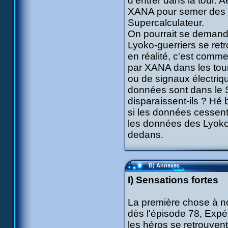
d'entrer dans la tour. 
XANA pour semer des ob
Supercalculateur.
On pourrait se demande
Lyoko-guerriers se ret
en réalité, c'est comm
par XANA dans les tour
ou de signaux électriqu
données sont dans le S
disparaissent-ils ? Hé 
si les données cessent
les données des Lyoko-
dedans.
B) Annexes
I) Sensations fortes
La première chose à not
dès l'épisode 78, Expé
les héros se retrouven