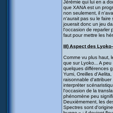
Jérémie qui lui en a do
que XANA est un program
non seulement, il n'ava
n'aurait pas su le fai
jouerait donc un jeu da
l'occasion de reparler 
faut pour mettre les hé
III) Aspect des Lyoko-
Comme vu plus haut, l
que sur Lyoko... A peu
quelques différences g
Yumi, Oreilles d'Aelita,
raisonnable d'attribuer
interpréter scénaristi
l'occasion de la transl
phénomène peu signific
Deuxièmement, les des
Spectres sont d'origine 
bugge » : il devient fl