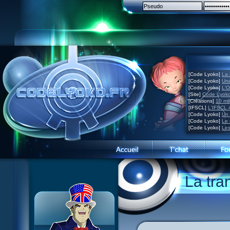
[Code Lyoko]
La 
[Code Lyoko]
Une
[Code Lyoko]
L'O
[Site]
Code Lyoko
[Créations]
10 mil
[IFSCL]
L'IFSCL 4
[Code Lyoko]
Un 
[Code Lyoko]
Le 
[Code Lyoko]
Les
Présentation du site
La tra
Visite guidée
Inscription
Contact
Concours