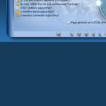
11 133 946 visiteurs
depuis le 27/07/2004 !
Au total,
18847 inscrits
à la communauté Carthage !
2 017 visiteurs
aujourd'hui !
1 membre inscrit
aujourd'hui !
1 membre
connectés aujourd'hui !
Page générée en 0.0723s (P