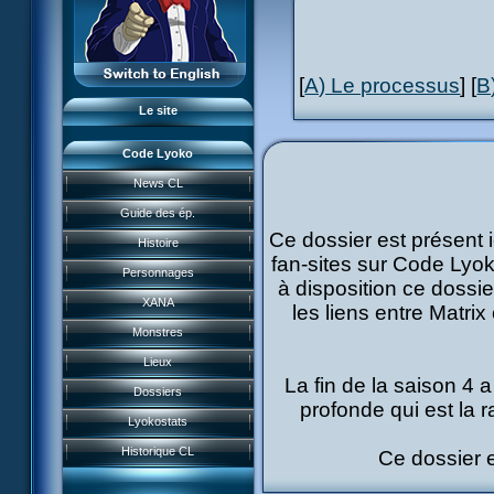
L'équipe
LyokoRéseau
[
A) Le processus
] [
B
Professionnels
Le site
Code Lyoko
News CL
News CL
Guide des ép.
Guide des ép.
Ce dossier est présent 
Histoire
Histoire
fan-sites sur Code Lyok
Personnages
à disposition ce dossi
Personnages
XANA
les liens entre Matri
Acteurs
Monstres
XANA
Lieux
Monstres
La fin de la saison 4 
Garage Kids
Dossiers
Lieux
profonde qui est la r
Bande dessinée
Lyokostats
Musiques
Dossiers
CL Chronicles
Historique CL
Ce dossier e
Vidéos
Lyokostats
Évènements CL
Jeu FR3
Renders & images HD