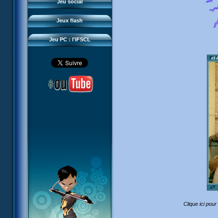
Questions fréquentes
Jeu social
Sector 2 Escape
Téléchargements
Jeux flash
Réseau IFSCL
Jeu PC : l'IFSCL
Clique ici pou