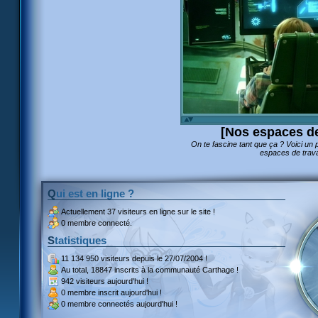
[Nos espaces de
On te fascine tant que ça ? Voici un p
espaces de travai
Qui est en ligne ?
Actuellement
37 visiteurs
en ligne sur le site !
0 membre connecté.
Statistiques
11 134 950 visiteurs
depuis le 27/07/2004 !
Au total,
18847 inscrits
à la communauté Carthage !
942 visiteurs
aujourd'hui !
0 membre inscrit
aujourd'hui !
0 membre
connectés aujourd'hui !