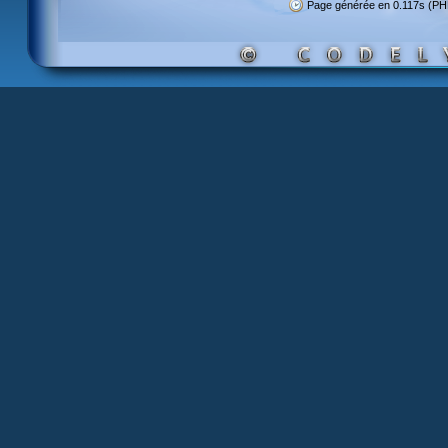
Page générée en 0.117s (PH