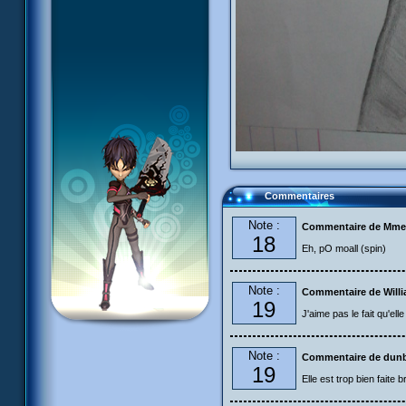
Commentaires
Note :
Commentaire de Mme
18
Eh, pO moall (spin)
Note :
Commentaire de Will
19
J'aime pas le fait qu'elle
Note :
Commentaire de dun
19
Elle est trop bien faite b