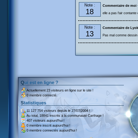
Note :
Commentaire de moi
18
elle a pas l'air contante
Note :
Commentaire de Lyok
13
Pas mal comme dessin mai
Qui est en ligne ?
Actuellement
23 visiteurs
en ligne sur le site !
0 membre connecté.
Statistiques
11 127 754 visiteurs
depuis le 27/07/2004 !
Au total,
18841 inscrits
à la communauté Carthage !
407 visiteurs
aujourd'hui !
0 membre inscrit
aujourd'hui !
0 membre
connectés aujourd'hui !