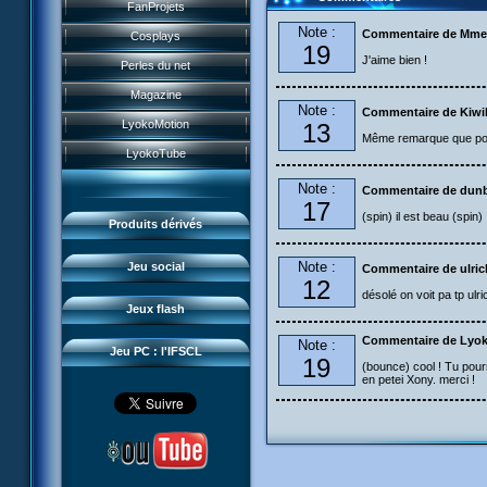
Historique
FanProjets
Form Anti-XANA
Livres
Note :
Les personnages
Commentaire de Mme
Cosplays
Frôlion Attack
19
Jeux vidéo
J'aime bien !
Les pouvoirs
Perles du net
Mort des frelions
Jeux et jouets
Guide du jeu
Magazine
Monster Swarm
Jeu de cartes
Note :
Commentaire de Kiwi
Missions
LyokoMotion
13
Course 2
Goodies
Même remarque que pour
Présentation
Monstres
LyokoTube
Aelita's Battle
Divers
News IFSCL
Cartes & galerie
Note :
Commentaire de dun
Odd's Battle
Catalogue
17
Le créateur
Communauté
(spin) il est beau (spin)
Code Lyoko's Galaxy
Produits dérivés
Médias
3D Duo
Manta Bomber
Questions fréquentes
Note :
Jeu social
Commentaire de ulric
Sector 2 Escape
12
Téléchargements
désolé on voit pa tp ulri
Jeux flash
Réseau IFSCL
Commentaire de Lyok
Note :
Jeu PC : l'IFSCL
19
(bounce) cool ! Tu pourr
en petei Xony. merci !