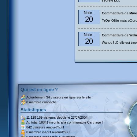
secrete !:lol:
Note :
Commentaire de Mme
20
TrOp jOliiiie mais pOur
Note :
Commentaire de Will
20
Wahou ! :O elle est trop
Qui est en ligne ?
Actuellement
34 visiteurs
en ligne sur le site !
0 membre connecté.
Statistiques
11 128 189 visiteurs
depuis le 27/07/2004 !
Au total,
18841 inscrits
à la communauté Carthage !
842 visiteurs
aujourd'hui !
0 membre inscrit
aujourd'hui !