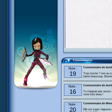
Commentaires
Commentaire de dun
Note :
19
Trop moche ? non au con
j'aime beaucoup. Bonne 
Commentaire de dun
Note :
16
Tu n'appuie pas assez 
reste très beau !
Commentaire de Mme
Note :
20
Elle est super mignone c