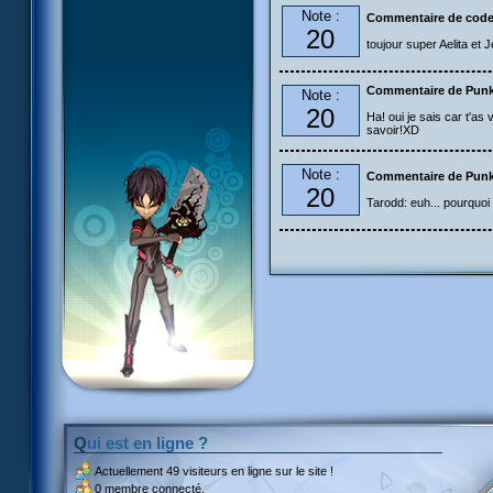
Note :
Commentaire de code
20
toujour super Aelita et J
Commentaire de Pun
Note :
20
Ha! oui je sais car t'as
savoir!XD
Note :
Commentaire de Pun
20
Tarodd: euh... pourquoi "
Qui est en ligne ?
Actuellement
49 visiteurs
en ligne sur le site !
0 membre connecté.