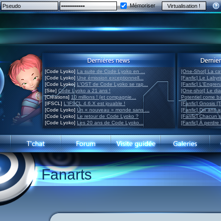
Mémoriser
[Code Lyoko]
La suite de Code Lyoko en ...
[One-Shot] La ca
[Code Lyoko]
Une émission exceptionnell...
[Fanfic] Le Labyr
[Code Lyoko]
L'OST de Code Lyoko se rap...
[Fanfic] L'Engre
[Site]
Code Lyoko a 21 ans !
[One-shot] Le di
[Créations]
10 millions ! (et compagnie...
Potentiel come 
[IFSCL]
L'IFSCL 4.6.X est jouable !
[Fanfic] Gnosis [
[Code Lyoko]
Un « nouveau » monde sans ...
[Fanfic] Dix ans 
[Code Lyoko]
Le retour de Code Lyoko ?
[Fanfic] Chacun 
[Code Lyoko]
Les 20 ans de Code Lyoko...
[Fanfic] À perdre 
Fanarts