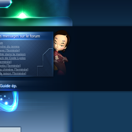
ve
inthe du temps
nage [Terminée]
able dans la maison
back de Code Lyoko
Terminée]
après [Terminée]
sa chimère [Terminée]
la raison [Terminée]