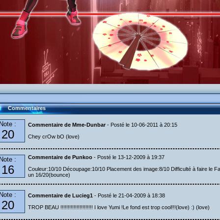
Commentaires
Note :
Commentaire de Mme-Dunbar
- Posté le 10-06-2011 à 20:15
20
Chey crOw bO (love)
Commentaire de Punkoo
- Posté le 13-12-2009 à 19:37
Note :
16
Couleur:10/10 Découpage:10/10 Placement des image:8/10 Difficulté à faire le Fa
un 16/20(bounce)
Note :
Commentaire de Lucieg1
- Posté le 21-04-2009 à 18:38
20
TROP BEAU !!!!!!!!!!!!!!!!!!!!!! I love Yumi !Le fond est trop cool!!!(love) :) (love)