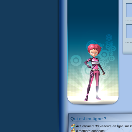
Qui est en ligne ?
Actuellement
39 visiteurs
en ligne sur le
0 membre connecté.