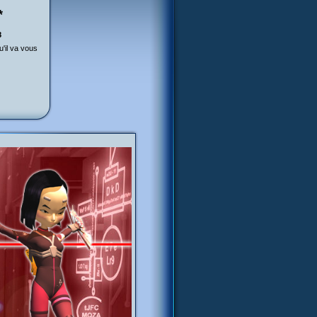
*
8
'il va vous