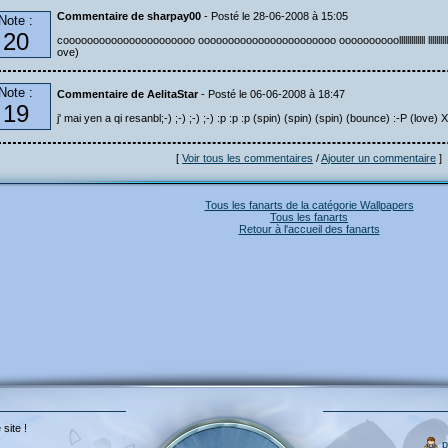
Commentaire de sharpay00
- Posté le 28-06-2008 à 15:05
Note :
20
coooooooooooooooooooooo ooooooooooooooooooooooo oooooooooolllllllllllll lllllllllllllllllllllll lllllllllllllllllll
ove)
Note :
Commentaire de AelitaStar
- Posté le 06-06-2008 à 18:47
19
j' mai yen a qi resanbl;-) ;-) ;-) ;-) :p :p :p (spin) (spin) (spin) (bounce) :-P 
[
Voir tous les commentaires
/
Ajouter un commentaire
]
Tous les fanarts de la catégorie Wallpapers
Tous les fanarts
Retour à l'accueil des fanarts
 site !
p