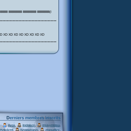
llll lllllllllllllllllllllll lllllllllllllllllllll(l
(love) XD XD XD XD XD XD XD XD XD
Derniers membres inscrits
,
,
,
Avox
itgdqiixnr
msivymtqsu
,
,
,
ttytkdzmf
hzpjqwkwvv
ztgoudljzx