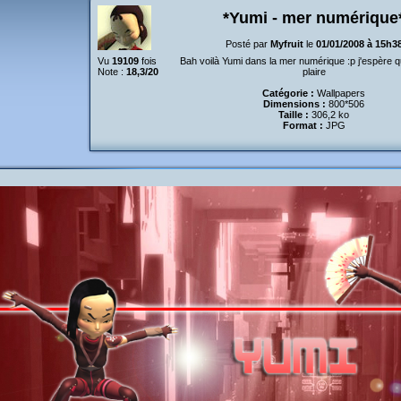
*Yumi - mer numérique
Posté par
Myfruit
le
01/01/2008 à 15h3
Vu
19109
fois
Bah voilà Yumi dans la mer numérique :p j'espère qu
Note :
18,3/20
plaire
Catégorie :
Wallpapers
Dimensions :
800*506
Taille :
306,2 ko
Format :
JPG