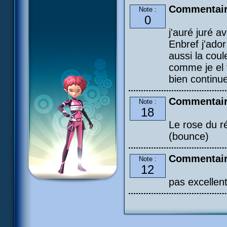
Commentair
Note :
0
j'auré juré a
Enbref j'ador
aussi la cou
comme je el 
bien continu
Commentair
Note :
18
Le rose du r
(bounce)
Commentair
Note :
12
pas excellent