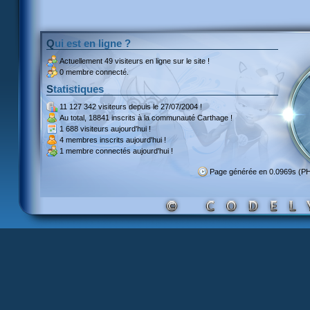
Qui est en ligne ?
Actuellement
49 visiteurs
en ligne sur le site !
0 membre connecté.
Statistiques
11 127 342 visiteurs
depuis le 27/07/2004 !
Au total,
18841 inscrits
à la communauté Carthage !
1 688 visiteurs
aujourd'hui !
4 membres inscrits
aujourd'hui !
1 membre
connectés aujourd'hui !
Page générée en 0.0969s (P