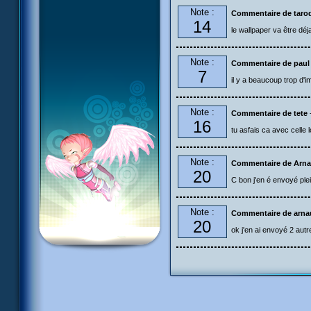
Note :
Commentaire de taro
14
le wallpaper va être déj
Note :
Commentaire de paul
7
il y a beaucoup trop d'
Note :
Commentaire de tete
16
tu asfais ca avec celle l
Note :
Commentaire de Arn
20
C bon j'en é envoyé ple
Note :
Commentaire de arna
20
ok j'en ai envoyé 2 autr