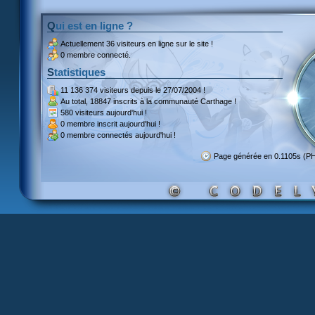
Qui est en ligne ?
Actuellement
36 visiteurs
en ligne sur le site !
0 membre connecté.
Statistiques
11 136 374 visiteurs
depuis le 27/07/2004 !
Au total,
18847 inscrits
à la communauté Carthage !
580 visiteurs
aujourd'hui !
0 membre inscrit
aujourd'hui !
0 membre
connectés aujourd'hui !
Page générée en 0.1105s (P