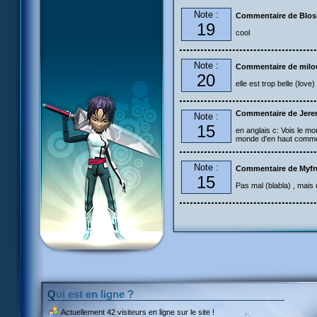
Note :
Commentaire de Blo
19
cool
Note :
Commentaire de milo
20
elle est trop belle (love)
Commentaire de Jerem
Note :
15
en anglais c: Vois le mo
monde d'en haut comme
Note :
Commentaire de Myfr
15
Pas mal (blabla) , mais
Qui est en ligne ?
Actuellement
42 visiteurs
en ligne sur le site !