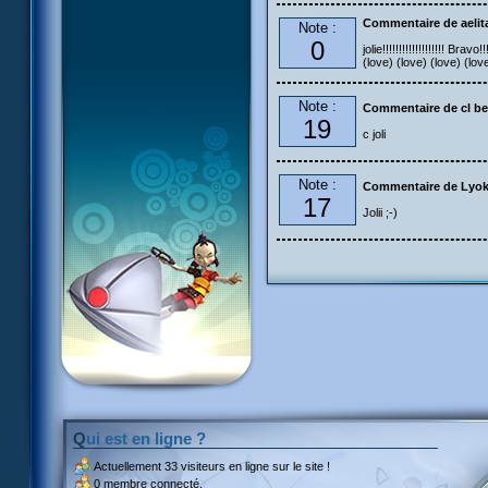
Commentaire de aelit
Note :
0
jolie!!!!!!!!!!!!!!!!!!! Br
(love) (love) (love) (lov
Note :
Commentaire de cl be
19
c joli
Note :
Commentaire de Lyok
17
Jolii ;-)
Qui est en ligne ?
Actuellement
33 visiteurs
en ligne sur le site !
0 membre connecté.