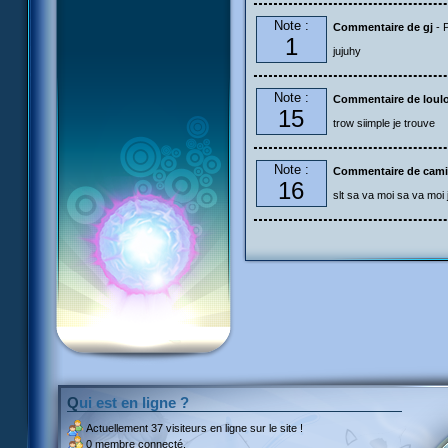
Note :
Commentaire de gj
- 
1
jujuhy
Note :
Commentaire de loul
15
trow siimple je trouve
Note :
Commentaire de cami
16
slt sa va moi sa va moi j
Qui est en ligne ?
Actuellement
37 visiteurs
en ligne sur le site !
0 membre connecté.