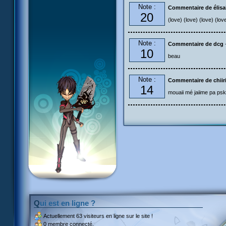
Note :
Commentaire de élisa
20
(love) (love) (love) (lov
Note :
Commentaire de dcg
10
beau
Note :
Commentaire de chiir
14
mouaii mé jaiime pa psk 
Qui est en ligne ?
Actuellement
63 visiteurs
en ligne sur le site !
0 membre connecté.