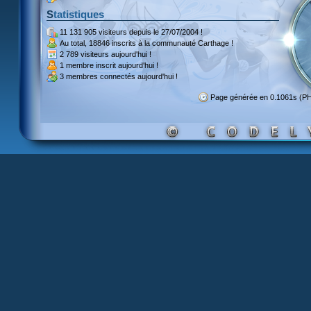
Statistiques
11 131 905 visiteurs
depuis le 27/07/2004 !
Au total,
18846 inscrits
à la communauté Carthage !
2 789 visiteurs
aujourd'hui !
1 membre inscrit
aujourd'hui !
3 membres
connectés aujourd'hui !
Page générée en 0.1061s (P