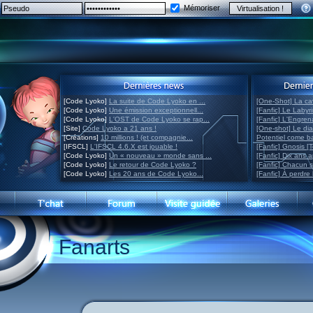
Mémoriser
[Code Lyoko]
La suite de Code Lyoko en ...
[One-Shot] La ca
[Code Lyoko]
Une émission exceptionnell...
[Fanfic] Le Labyr
[Code Lyoko]
L'OST de Code Lyoko se rap...
[Fanfic] L'Engre
[Site]
Code Lyoko a 21 ans !
[One-shot] Le di
[Créations]
10 millions ! (et compagnie...
Potentiel come 
[IFSCL]
L'IFSCL 4.6.X est jouable !
[Fanfic] Gnosis [
[Code Lyoko]
Un « nouveau » monde sans ...
[Fanfic] Dix ans 
[Code Lyoko]
Le retour de Code Lyoko ?
[Fanfic] Chacun 
[Code Lyoko]
Les 20 ans de Code Lyoko...
[Fanfic] À perdre 
Fanarts