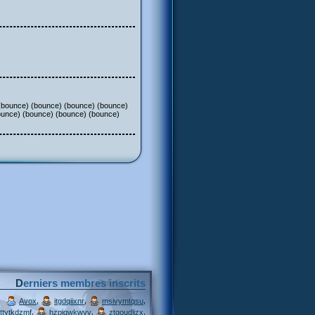
 (bounce) (bounce) (bounce) (bounce)
ounce) (bounce) (bounce) (bounce)
Derniers membres inscrits
,
,
,
Avox
itgdqiixnr
msivymtqsu
,
,
,
ttytkdzmf
hzpjqwkwvv
ztgoudljzx