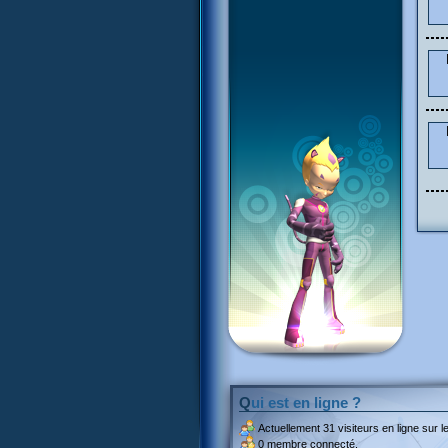
Qui est en ligne ?
Actuellement
31 visiteurs
en ligne sur le
0 membre connecté.