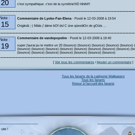
20
c'est sympathique. c'est de la symétrie!XD hihihi!!!
Note :
Commentaire de Lyoko-Fan-Elena
- Posté le 12-03-2008 à 19:54
15
Origiinàl ;-) Màiis j' àiime bOf dsl C ùne qùestiiOn de gOùts ...
Commentaire de vandepopelire
- Posté le 12-03-2008 à 18:40
Note :
19
super j'aurai pu te mettre un 20 (bounce) (bounce) (bounce) (bounce) (bounce)
(bounce) (bounce) (bounce) (bounce) (bounce) (bounce) (bounce) (bounce) (b
(bounce) (bounce) (bounce) (bounce) (bounce) (bounce) (bounce)
[
Voir tous les commentaires
/
Ajouter un commentaire
]
Tous les fanarts de la catégorie Wallpapers
Tous les fanarts
Retour à l'accueil des fanarts
 site !
p