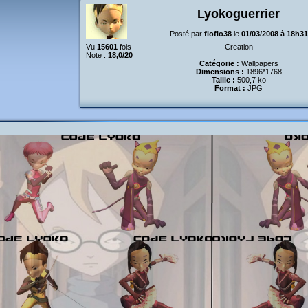
Lyokoguerrier
Posté par
floflo38
le
01/03/2008 à 18h31
Vu
15601
fois
Creation
Note :
18,0/20
Catégorie :
Wallpapers
Dimensions :
1896*1768
Taille :
500,7 ko
Format :
JPG