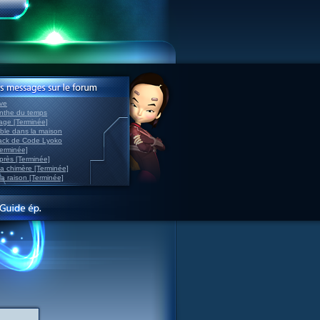
ve
inthe du temps
nage [Terminée]
able dans la maison
back de Code Lyoko
Terminée]
après [Terminée]
sa chimère [Terminée]
la raison [Terminée]