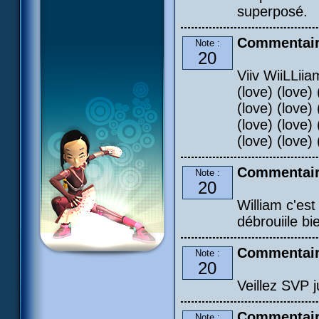
superposé.
Commentair
Note :
20
Viiv WiiLLiiam
(love) (love) 
(love) (love) 
(love) (love) 
(love) (love) 
Commentair
Note :
20
William c'est 
débrouiile bi
Commentair
Note :
20
Veillez SVP j
Commentair
Note :