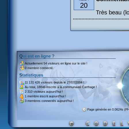
20
Très beau (l
Qui est en ligne ?
Actuellement
54 visiteurs
en ligne sur le site !
0 membre connecté.
Statistiques
11 131 426 visiteurs
depuis le 27/07/2004 !
Au total,
18846 inscrits
à la communauté Carthage !
2 310 visiteurs
aujourd'hui !
1 membre inscrit
aujourd'hui !
3 membres
connectés aujourd'hui !
Page générée en 0.0624s (P